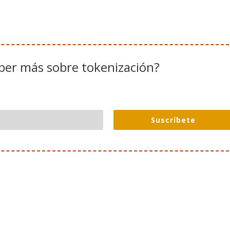
ber más sobre toke
nización?
Suscríbete