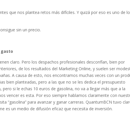
tes que nos plantea retos más difíciles. Y quizá por eso es uno de l
consigue sin un precio.
n gasto
ienen claro. Pero los despachos profesionales desconfían, bien por
teriores, de los resultados del Marketing Online, y suelen ser modes
pañas. A causa de esto, nos encontramos muchas veces con un prod
s bien planteadas, pero a las que no se les dedica el presupuesto
n, pero si le echas 10 euros de gasolina, no va a llegar más que a la
emos vencer es esta. Por eso siempre hablamos claramente con nuest
esita “gasolina” para avanzar y ganar carreras. QuantumBCN tuvo clar
e es un medio de difusión eficaz que necesita de inversión.