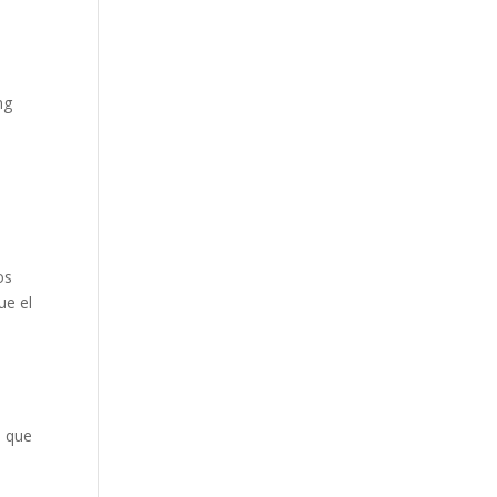
ng
e
os
ue el
s que