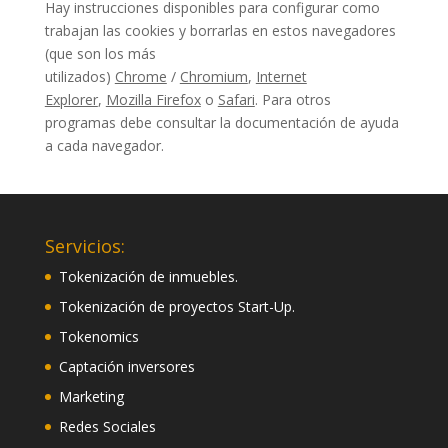
Hay instrucciones disponibles para configurar como
trabajan las cookies y borrarlas en estos navegadores
(que son los más
utilizados)
Chrome
/
Chromium
,
Internet
Explorer
,
Mozilla Firefox
o
Safari
. Para otros
programas debe consultar la documentación de ayuda
a cada navegador.
Servicios:
Tokenización de inmuebles.
Tokenización de proyectos Start-Up.
Tokenomics
Captación inversores
Marketing
Redes Sociales