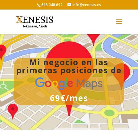
618 048 692
info@xenesis.es
Mi negocio en las
primeras posiciones de
69€/mes