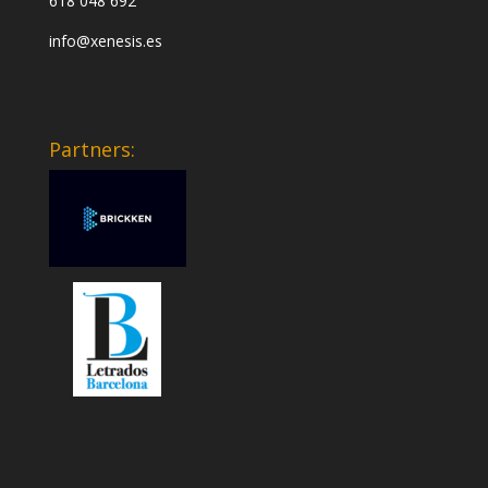
618 048 692
info@xenesis.es
Partners: