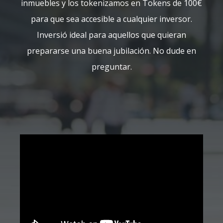
inmuebles y los tokenizamos en Tokens de 100€
para que sea accesible a cualquier inversor.
Inversió ideal para aquellos que quieran
prepararse una buena jubilación. No dude en
preguntar.