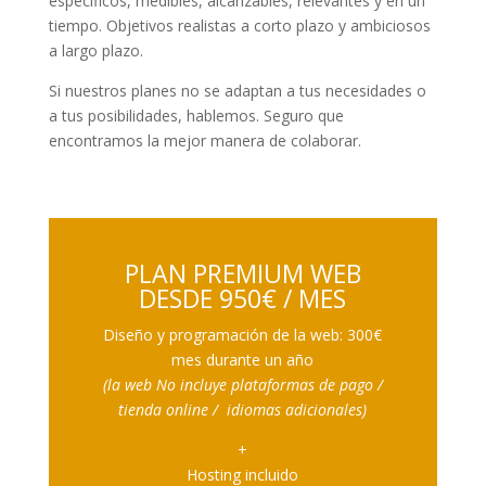
específicos, medibles, alcanzables, relevantes y en un
tiempo. Objetivos realistas a corto plazo y ambiciosos
a largo plazo.
Si nuestros planes no se adaptan a tus necesidades o
a tus posibilidades, hablemos. Seguro que
encontramos la mejor manera de colaborar.
PLAN PREMIUM WEB
DESDE 950€ / MES
Diseño y programación de la web: 300€
mes durante un año
(la web No incluye plataformas de pago /
tienda online / idiomas adicionales)
+
Hosting incluido